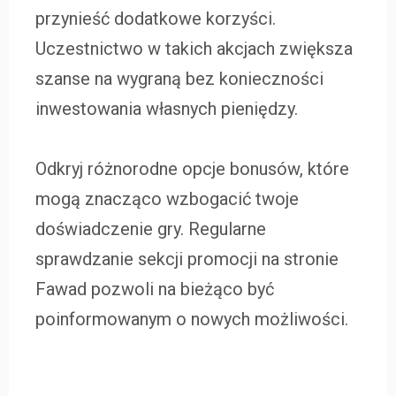
przynieść dodatkowe korzyści.
Uczestnictwo w takich akcjach zwiększa
szanse na wygraną bez konieczności
inwestowania własnych pieniędzy.
Odkryj różnorodne opcje bonusów, które
mogą znacząco wzbogacić twoje
doświadczenie gry. Regularne
sprawdzanie sekcji promocji na stronie
Fawad pozwoli na bieżąco być
poinformowanym o nowych możliwości.