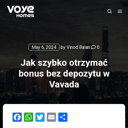
Mai
Search
May 6, 2024
by
Vinod Balan
0
Jak szybko otrzymać
bonus bez depozytu w
Vavada
Facebook
WhatsApp
Twitter
Email
Share