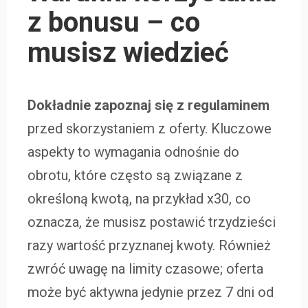
z bonusu – co
musisz wiedzieć
Dokładnie zapoznaj się z regulaminem
przed skorzystaniem z oferty. Kluczowe
aspekty to wymagania odnośnie do
obrotu, które często są związane z
określoną kwotą, na przykład x30, co
oznacza, że musisz postawić trzydzieści
razy wartość przyznanej kwoty. Również
zwróć uwagę na limity czasowe; oferta
może być aktywna jedynie przez 7 dni od