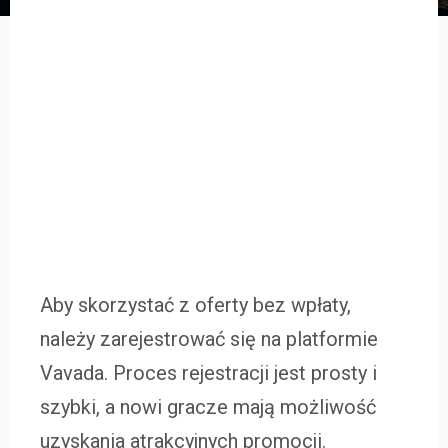
Aby skorzystać z oferty bez wpłaty,
należy zarejestrować się na platformie
Vavada. Proces rejestracji jest prosty i
szybki, a nowi gracze mają możliwość
uzyskania atrakcyjnych promocji.