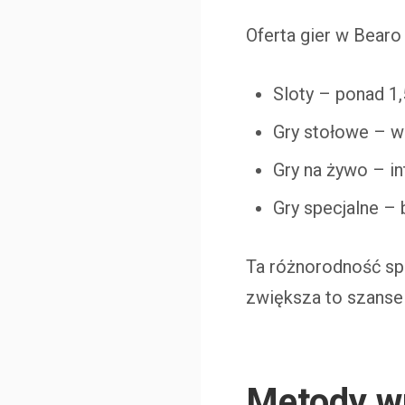
Oferta gier w Bearo
Sloty – ponad 1,
Gry stołowe – w 
Gry na żywo – i
Gry specjalne – 
Ta różnorodność spra
zwiększa to szanse
Metody wp