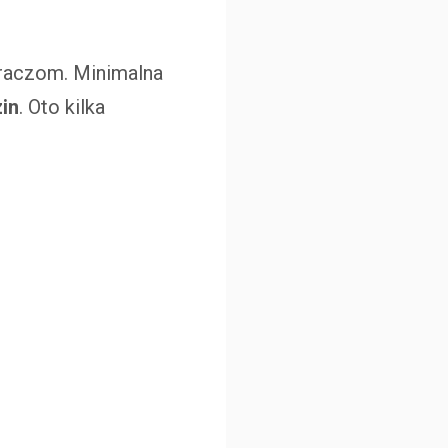
graczom. Minimalna
in
. Oto kilka