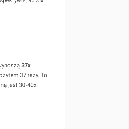
rspektywie, 96.3%
 wynoszą
37x
.
ozytem 37 razy. To
mą jest 30-40x.