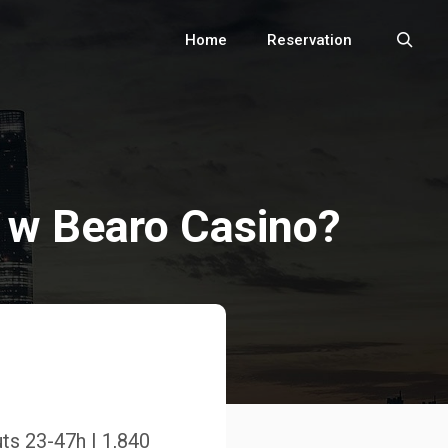
Home
Reservation
Search
y w Bearo Casino?
ts 23-47h | 1,840