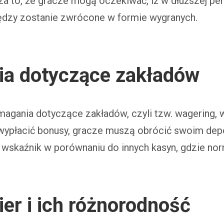
a to, że gracze mogą oczekiwać, iż w dłuższej pe
ędzy zostanie zwrócone w formie wygranych.
a dotyczące zakładów
agania dotyczące zakładów, czyli tzw. wagering,
 wypłacić bonusy, gracze muszą obrócić swoim dep
wskaźnik w porównaniu do innych kasyn, gdzie nor
ier i ich różnorodność