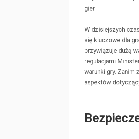
gier
W dzisiejszych czasa
się kluczowe dla gr
przywiązuje dużą w
regulacjami Minist
warunki gry. Zanim
aspektów dotyczącyc
Bezpiecze