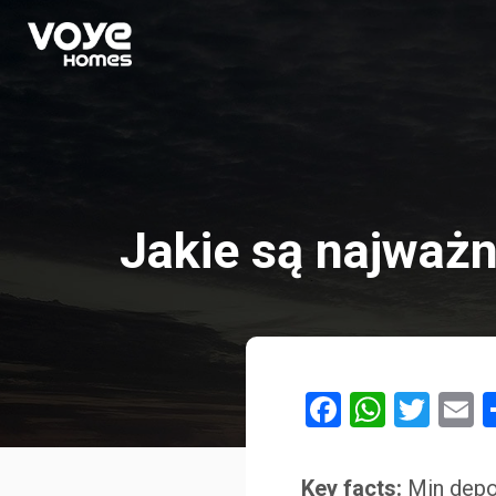
Jakie są najważn
Facebook
Whats
Twit
E
Key facts:
Min depos