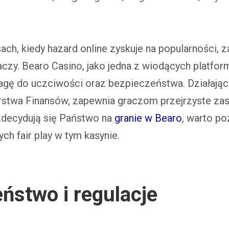
ch, kiedy hazard online zyskuje na popularności, za
aczy. Bearo Casino, jako jedna z wiodących platfor
agę do uczciwości oraz bezpieczeństwa. Działając
erstwa Finansów, zapewnia graczom przejrzyste za
 zdecydują się Państwo na
granie w Bearo
, warto po
h fair play w tym kasynie.
ństwo i regulacje